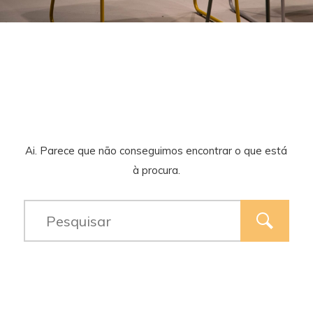
Ai. Parece que não conseguimos encontrar o que está
à procura.
Type
and
hit
enter