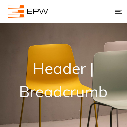
Header |
Breadcrumb