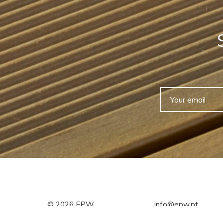
©
2026
EPW
info@epw.pt
+351 236 951 421