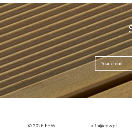
©
2026
EPW
info@epw.pt