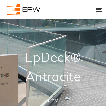
EpDeck®
Antracite
EPW