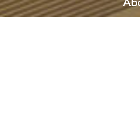
Abo
©
2026
EPW