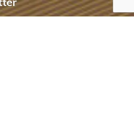
tter
S'ABONNER