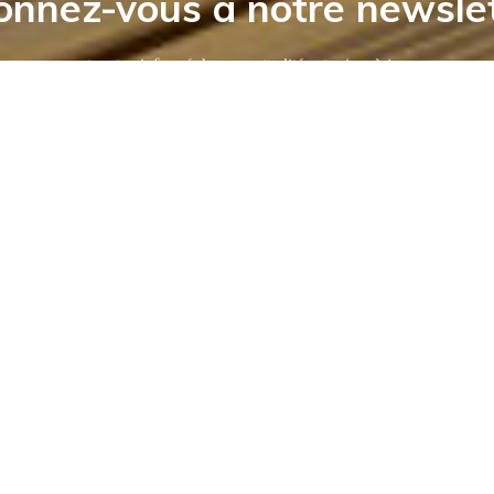
nnez-vous à notre newsle
et restez informé de nos actualités et mises à jour
info@epw.pt
Políticas
+351 236 951 421
Localização EPW
(chamada p/ rede fixa nacional)