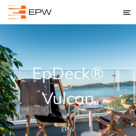
EpDeck®
Vulcan
EPW