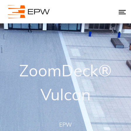
ZoomDeck®
Vulcan
EPW