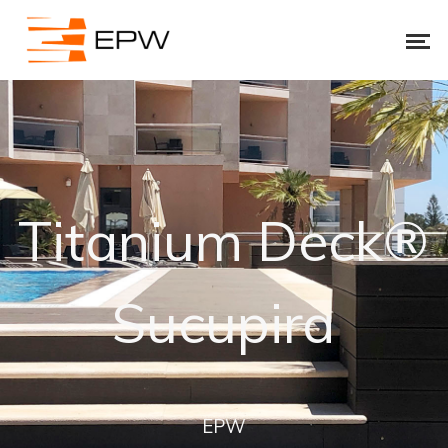
Titanium Deck®
Sucupira
EPW