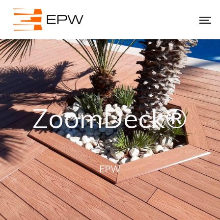
ZoomDeck®
EPW