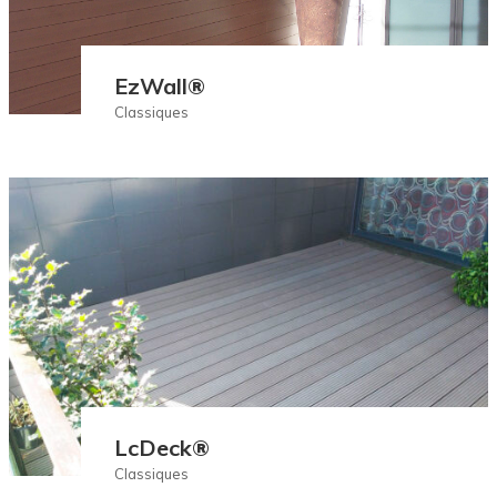
EzWall®
Classiques
LcDeck®
Classiques