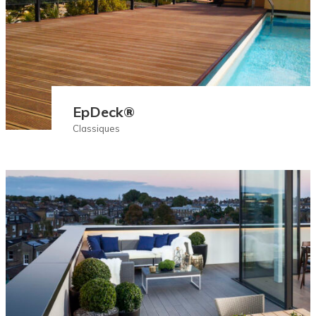
EpDeck®
Classiques