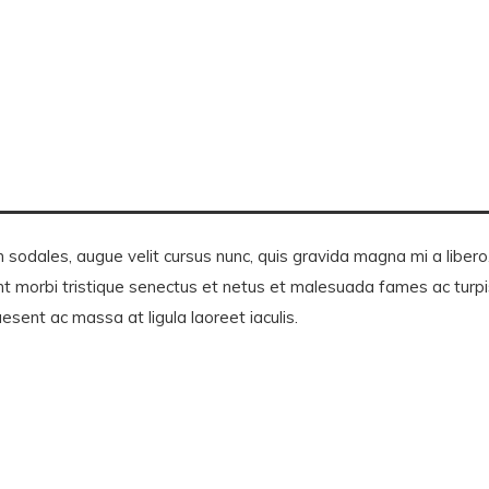
odales, augue velit cursus nunc, quis gravida magna mi a libero. N
t morbi tristique senectus et netus et malesuada fames ac turpis
raesent ac massa at ligula laoreet iaculis.