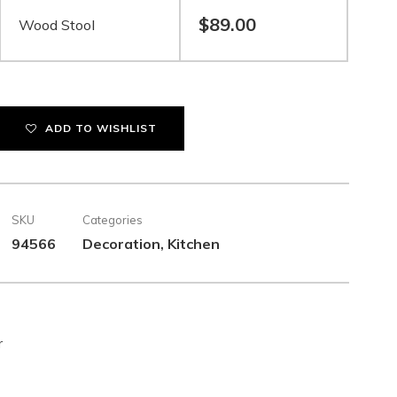
$
89.00
Wood Stool
ADD TO WISHLIST
SKU
Categories
ice
94566
Decoration
Kitchen
,
nge:
9.00
rough
59.00
r