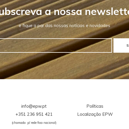
ubscreva a nossa newslett
e fique a par das nossas notícias e novidades
S
info@epw.pt
Políticas
+351 236 951 421
Localização EPW
(chamada p/ rede fixa nacional)