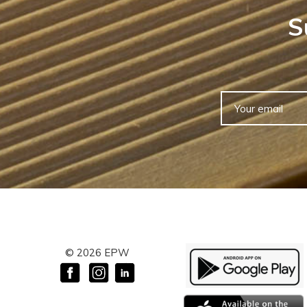
S
©
2026
EPW