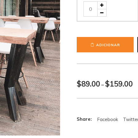
Desk
Quantidade
Lamp
de
Wood
Stool
ADICIONAR
Pr
$
89.00
$
159.00
–
ra
$8
th
$1
Facebook
Twitte