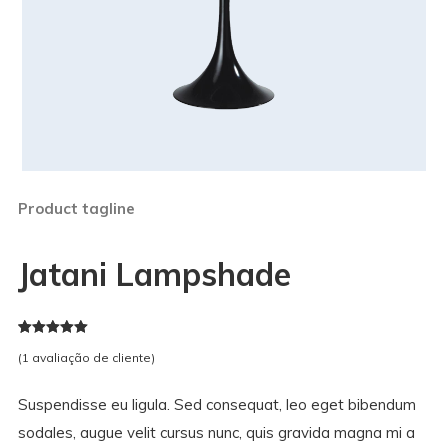
Product tagline
Jatani Lampshade
Classificado
1
(
1
avaliação de cliente)
com
5.00
em
5 com base
em
classificação
Suspendisse eu ligula. Sed consequat, leo eget bibendum
de cliente
sodales, augue velit cursus nunc, quis gravida magna mi a