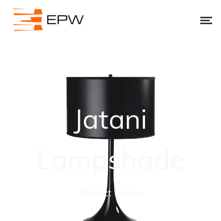
Jatani
Lampshade
Product tagline