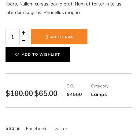
libero. Nullam cursus lacinia erat. Nam at tortor in tellus
interdum sagittis. Phasellus magna.
Quantidade
ADICIONAR
de
Jatani
ADD TO WISHLIST
Lampshade
SKU
Category
O
O
$
100.00
$
65.00
94560
Lamps
preço
preço
original
atual
era:
é:
$100.00.
$65.00.
Facebook
Twitter