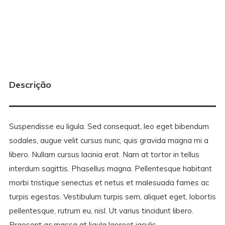
Descrição
Suspendisse eu ligula. Sed consequat, leo eget bibendum
sodales, augue velit cursus nunc, quis gravida magna mi a
libero. Nullam cursus lacinia erat. Nam at tortor in tellus
interdum sagittis. Phasellus magna. Pellentesque habitant
morbi tristique senectus et netus et malesuada fames ac
turpis egestas. Vestibulum turpis sem, aliquet eget, lobortis
pellentesque, rutrum eu, nisl. Ut varius tincidunt libero.
Praesent ac massa at ligula laoreet iaculis.