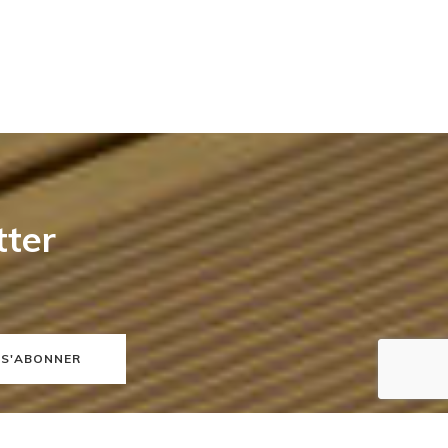
tter
S'ABONNER