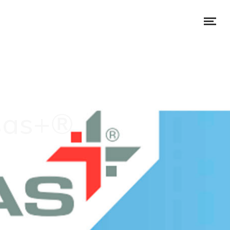
esas+®