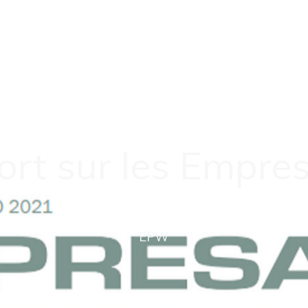
rt sur les Empr
EPW